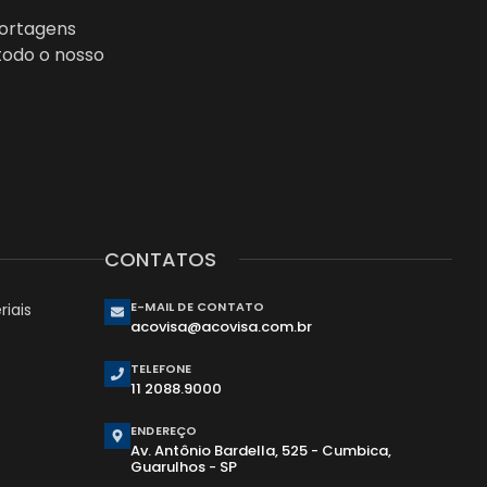
portagens
todo o nosso
CONTATOS
E-MAIL DE CONTATO
iais
acovisa@acovisa.com.br
TELEFONE
11 2088.9000
ENDEREÇO
Av. Antônio Bardella, 525 - Cumbica,
Guarulhos - SP