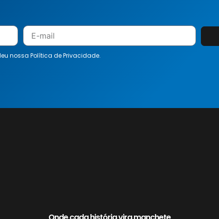
 leu nossa
Política de Privacidade.
Onde cada história vira manchete