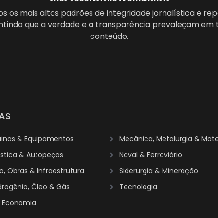
 os mais altos padrões de integridade jornalística e re
antindo que a verdade e a transparência prevaleçam em 
conteúdo.
AS
uinas & Equipamentos
Mecânica, Metalurgia & Mater
ística & Autopeças
Naval & Ferroviário
, Obras & Infraestrutura
Siderurgia & Mineração
idrogênio, Óleo & Gás
Tecnologia
& Economia