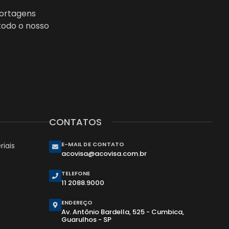
portagens
todo o nosso
CONTATOS
E-MAIL DE CONTATO
iais
acovisa@acovisa.com.br
TELEFONE
11 2088.9000
ENDEREÇO
Av. Antônio Bardella, 525 - Cumbica,
Guarulhos - SP