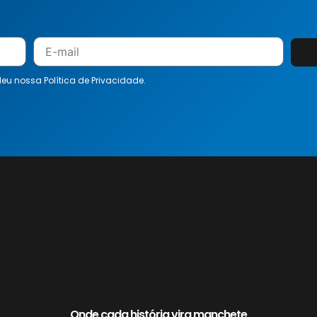
 leu nossa
Política de Privacidade.
Onde cada história vira manchete