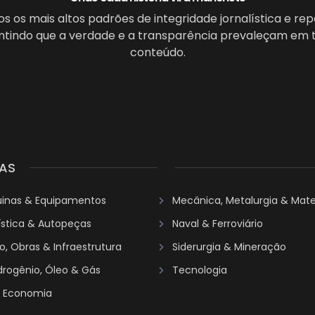
 os mais altos padrões de integridade jornalística e re
antindo que a verdade e a transparência prevaleçam em 
conteúdo.
AS
uinas & Equipamentos
Mecânica, Metalurgia & Mater
ística & Autopeças
Naval & Ferroviário
, Obras & Infraestrutura
Siderurgia & Mineração
idrogênio, Óleo & Gás
Tecnologia
& Economia