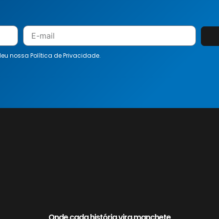
 leu nossa
Política de Privacidade.
Onde cada história vira manchete