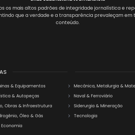
 os mais altos padrões de integridade jornalística e re
antindo que a verdade e a transparência prevaleçam em 
conteúdo.
AS
uinas & Equipamentos
Mecânica, Metalurgia & Mater
ística & Autopeças
Naval & Ferroviário
, Obras & Infraestrutura
Siderurgia & Mineração
idrogênio, Óleo & Gás
Tecnologia
& Economia