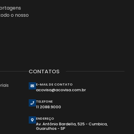
portagens
todo o nosso
CONTATOS
E-MAIL DE CONTATO
iais
acovisa@acovisa.com.br
TELEFONE
11 2088.9000
ENDEREÇO
Av. Antônio Bardella, 525 - Cumbica,
Guarulhos - SP