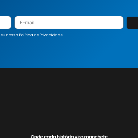
 leu nossa
Política de Privacidade.
Onde cada história vira manchete