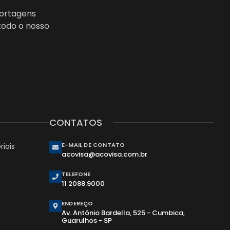
portagens
todo o nosso
CONTATOS
E-MAIL DE CONTATO
iais
acovisa@acovisa.com.br
TELEFONE
11 2088.9000
ENDEREÇO
Av. Antônio Bardella, 525 - Cumbica,
Guarulhos - SP