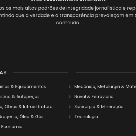
 os mais altos padrões de integridade jornalística e re
antindo que a verdade e a transparência prevaleçam em 
conteúdo.
AS
uinas & Equipamentos
Mecânica, Metalurgia & Mater
ística & Autopeças
Naval & Ferroviário
, Obras & Infraestrutura
Siderurgia & Mineração
idrogênio, Óleo & Gás
Tecnologia
& Economia