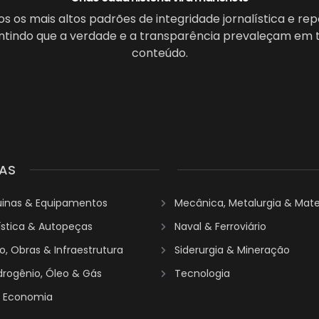
 os mais altos padrões de integridade jornalística e re
antindo que a verdade e a transparência prevaleçam em 
conteúdo.
AS
uinas & Equipamentos
Mecânica, Metalurgia & Mater
ística & Autopeças
Naval & Ferroviário
, Obras & Infraestrutura
Siderurgia & Mineração
idrogênio, Óleo & Gás
Tecnologia
& Economia