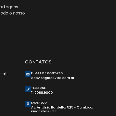
portagens
todo o nosso
CONTATOS
E-MAIL DE CONTATO
iais
acovisa@acovisa.com.br
TELEFONE
11 2088.9000
ENDEREÇO
Av. Antônio Bardella, 525 - Cumbica,
Guarulhos - SP