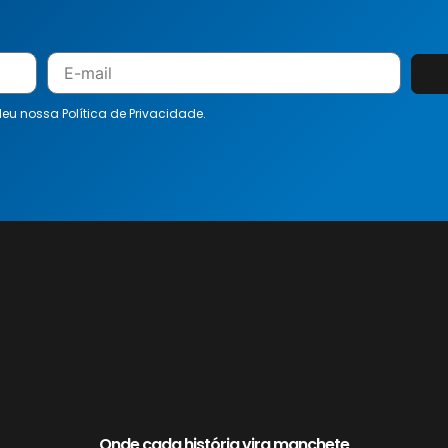
 leu nossa
Política de Privacidade.
Onde cada história vira manchete