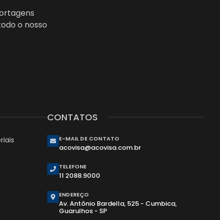
portagens
todo o nosso
CONTATOS
E-MAIL DE CONTATO
iais
acovisa@acovisa.com.br
TELEFONE
11 2088.9000
ENDEREÇO
Av. Antônio Bardella, 525 - Cumbica,
Guarulhos - SP