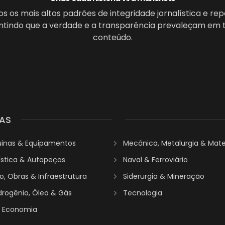
 os mais altos padrões de integridade jornalística e re
antindo que a verdade e a transparência prevaleçam em 
conteúdo.
AS
uinas & Equipamentos
Mecânica, Metalurgia & Mater
ística & Autopeças
Naval & Ferroviário
, Obras & Infraestrutura
Siderurgia & Mineração
idrogênio, Óleo & Gás
Tecnologia
& Economia