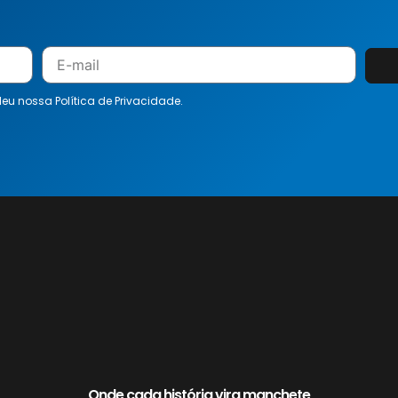
 leu nossa
Política de Privacidade.
Onde cada história vira manchete