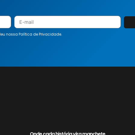
 leu nossa
Política de Privacidade.
Onde cada história vira manchete