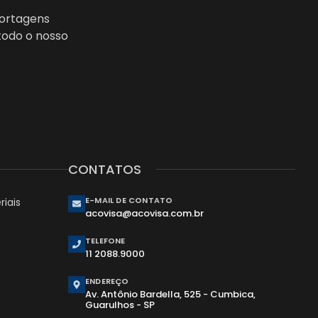
portagens
todo o nosso
CONTATOS
E-MAIL DE CONTATO
iais
acovisa@acovisa.com.br
TELEFONE
11 2088.9000
ENDEREÇO
Av. Antônio Bardella, 525 - Cumbica,
Guarulhos - SP