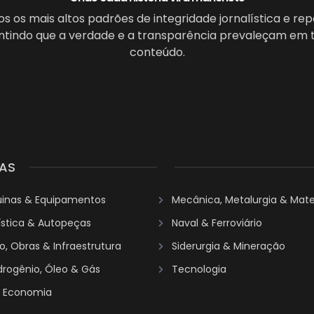
 os mais altos padrões de integridade jornalística e re
antindo que a verdade e a transparência prevaleçam em 
conteúdo.
AS
uinas & Equipamentos
Mecânica, Metalurgia & Mater
ística & Autopeças
Naval & Ferroviário
, Obras & Infraestrutura
Siderurgia & Mineração
idrogênio, Óleo & Gás
Tecnologia
& Economia