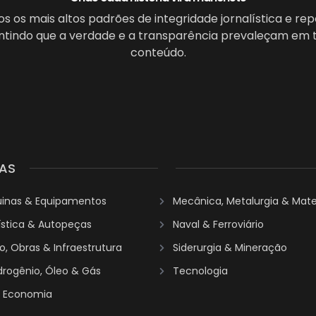
 os mais altos padrões de integridade jornalística e re
antindo que a verdade e a transparência prevaleçam em 
conteúdo.
AS
uinas & Equipamentos
Mecânica, Metalurgia & Mater
ística & Autopeças
Naval & Ferroviário
, Obras & Infraestrutura
Siderurgia & Mineração
idrogênio, Óleo & Gás
Tecnologia
& Economia