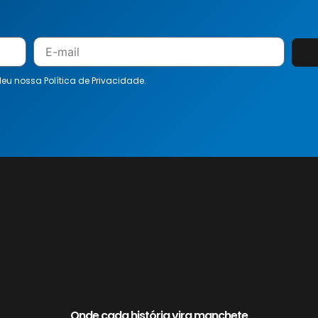
 leu nossa
Política de Privacidade.
Onde cada história vira manchete