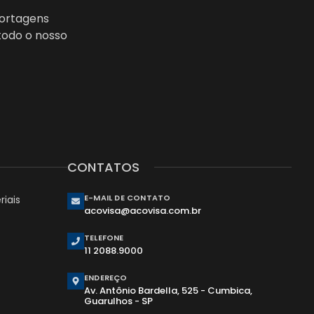
portagens
todo o nosso
CONTATOS
E-MAIL DE CONTATO
iais
acovisa@acovisa.com.br
TELEFONE
11 2088.9000
ENDEREÇO
Av. Antônio Bardella, 525 - Cumbica,
Guarulhos - SP