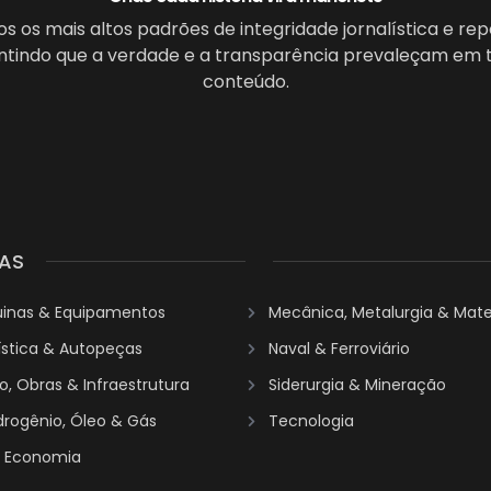
 os mais altos padrões de integridade jornalística e re
antindo que a verdade e a transparência prevaleçam em 
conteúdo.
AS
uinas & Equipamentos
Mecânica, Metalurgia & Mater
ística & Autopeças
Naval & Ferroviário
, Obras & Infraestrutura
Siderurgia & Mineração
idrogênio, Óleo & Gás
Tecnologia
& Economia