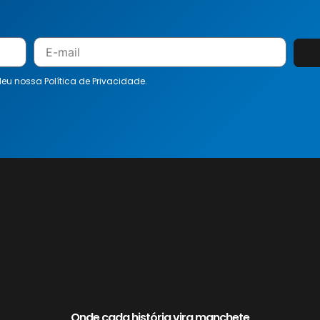
 leu nossa
Política de Privacidade.
Onde cada história vira manchete