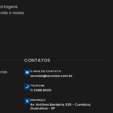
portagens
todo o nosso
CONTATOS
E-MAIL DE CONTATO
iais
acovisa@acovisa.com.br
TELEFONE
11 2088.9000
ENDEREÇO
Av. Antônio Bardella, 525 - Cumbica,
Guarulhos - SP