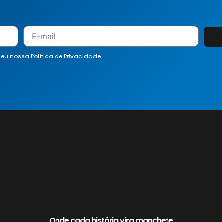
 leu nossa
Política de Privacidade.
Onde cada história vira manchete