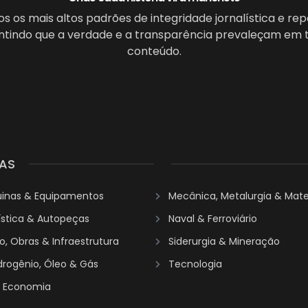
 os mais altos padrões de integridade jornalística e re
antindo que a verdade e a transparência prevaleçam em 
conteúdo.
AS
uinas & Equipamentos
Mecânica, Metalurgia & Mater
ística & Autopeças
Naval & Ferroviário
, Obras & Infraestrutura
Siderurgia & Mineração
idrogênio, Óleo & Gás
Tecnologia
& Economia