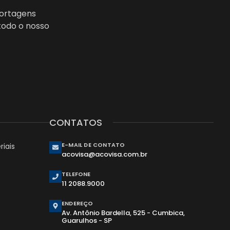
portagens
todo o nosso
CONTATOS
E-MAIL DE CONTATO
iais
acovisa@acovisa.com.br
TELEFONE
11 2088.9000
ENDEREÇO
Av. Antônio Bardella, 525 - Cumbica,
Guarulhos - SP