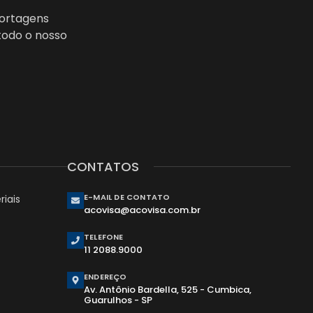
portagens
todo o nosso
CONTATOS
E-MAIL DE CONTATO
iais
acovisa@acovisa.com.br
TELEFONE
11 2088.9000
ENDEREÇO
Av. Antônio Bardella, 525 - Cumbica,
Guarulhos - SP