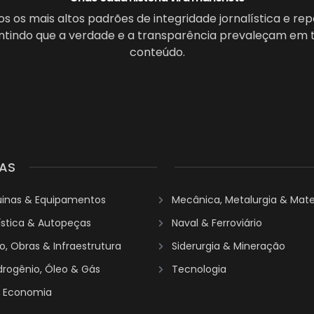
 os mais altos padrões de integridade jornalística e re
antindo que a verdade e a transparência prevaleçam em 
conteúdo.
AS
uinas & Equipamentos
Mecânica, Metalurgia & Mater
ística & Autopeças
Naval & Ferroviário
, Obras & Infraestrutura
Siderurgia & Mineração
idrogênio, Óleo & Gás
Tecnologia
& Economia