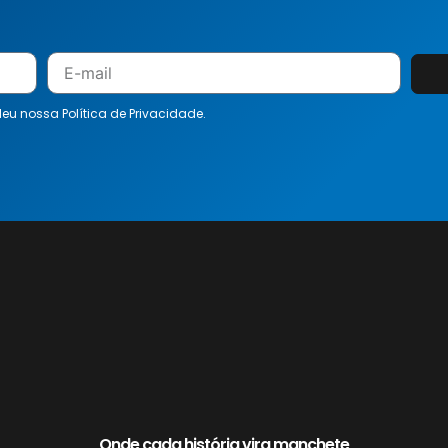
 leu nossa
Política de Privacidade.
Onde cada história vira manchete